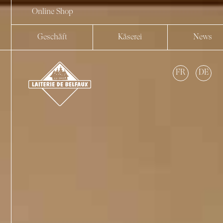
Online Shop
Geschäft
Käserei
News
FR
DE