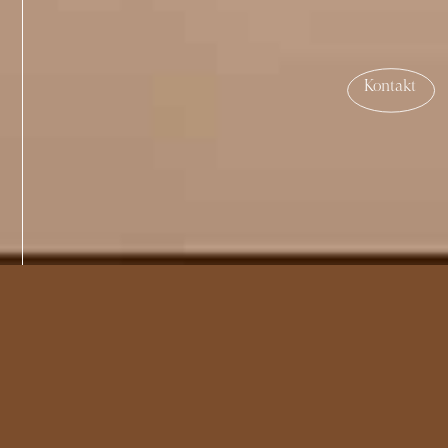
Kontakt
Käse, eine Familientradition
Unser Familienunternehmen ist seit 1997 in Belfaux
ansässig. Unter der Leitung von Michel und Julien, die