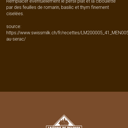
Remplacer éventuellement le persil plat et la ciboulette
par des feuilles de romarin, basilic et thym finement
ciselées.
source:
https://www.swissmilk.ch/fr/recettes/LM200005_41_MEN00
au-serac/