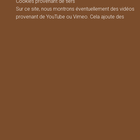
Cookies provenant de tiers
Sur ce site, nous montrons éventuellement des vidéos
provenant de YouTube ou Vimeo. Cela ajoute des
cookies provenant de ces tiers.
Cookies affectant le design
Nous utilisons sur ce site des cookies à des fins de
design.
Chiffrement SSL ou TLS
Pour des raisons de sécurité et pour protéger la
transmission de contenus confidentiels, comme par
exemple les commandes ou les demandes que vous
nous envoyez en tant qu'exploitant du site, ce site
utilise un cryptage SSL ou TLS. Vous reconnaissez une
connexion cryptée au fait que la ligne d'adresse du
navigateur passe de « http:// » à « https:// » et au
symbole du cadenas dans la ligne de votre navigateur.
Si le cryptage SSL ou TLS est activé, les données que