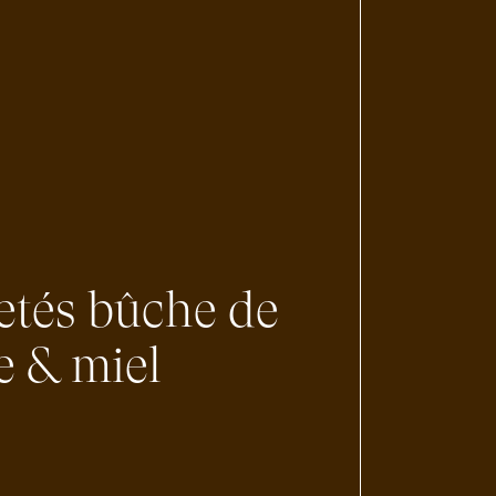
letés bûche de
e & miel