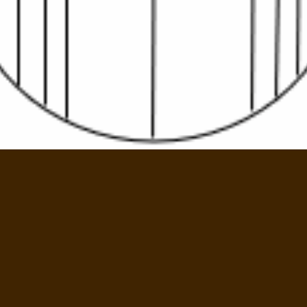
angle, étaler une cuillère à soupe de crème fraîche,
et 2x ¼ de la bûche de chèvre.