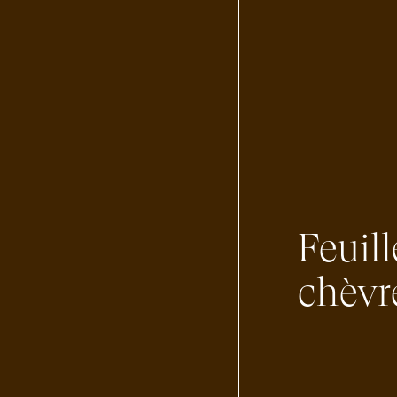
Feuil
chèvr