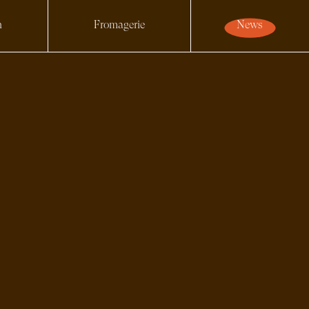
n
Fromagerie
News