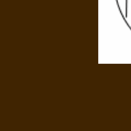
Sur chaque rect
¼ des oignons 