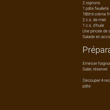
2 oignons
1 pâte feuilleté
180ml crème fr
2 c.s. de miel
1 c.s. d’huile
Une pincée de 
Salade en ac
Prépar
Emincer l’oigno
Saler, réserver.
Découper 4 rect
pâte.